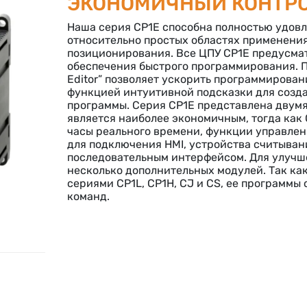
ЭКОНОМИЧНЫЙ КОНТР
Наша серия CP1E способна полностью удовл
относительно простых областях применени
позиционирования. Все ЦПУ CP1E предусма
обеспечения быстрого программирования. П
Editor” позволяет ускорить программирован
функцией интуитивной подсказки для созд
программы. Серия CP1E представлена двумя
является наиболее экономичным, тогда как
часы реального времени, функции управле
для подключения HMI, устройства считыван
последовательным интерфейсом. Для улуч
несколько дополнительных модулей. Так ка
сериями CP1L, CP1H, CJ и CS, ее программы
команд.