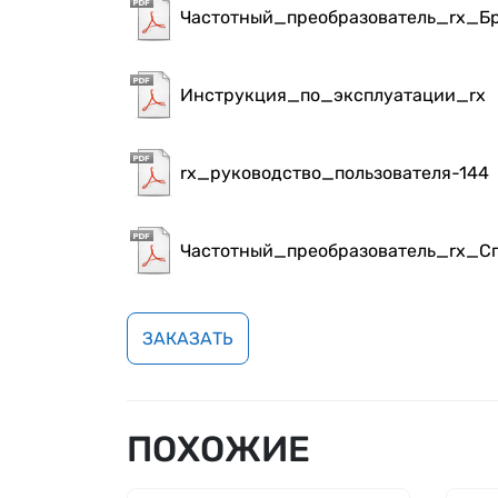
Частотный_преобразователь_rx_Б
Инструкция_по_эксплуатации_rx
rx_руководство_пользователя-144
Частотный_преобразователь_rx_С
ЗАКАЗАТЬ
ПОХОЖИЕ